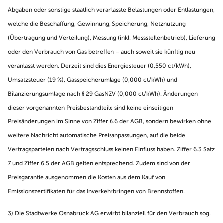
Abgaben oder sonstige staatlich veranlasste Belastungen oder Entlastungen,
welche die Beschaffung, Gewinnung, Speicherung, Netznutzung
(Übertragung und Verteilung), Messung (inkl. Messstellenbetrieb), Lieferung
oder den Verbrauch von Gas betreffen – auch soweit sie künftig neu
veranlasst werden. Derzeit sind dies Energiesteuer (0,550 ct/kWh),
Umsatzsteuer (19 %), Gasspeicherumlage (0,000 ct/kWh) und
Bilanzierungsumlage nach § 29 GasNZV (0,000 ct/kWh). Änderungen
dieser vorgenannten Preisbestandteile sind keine einseitigen
Preisänderungen im Sinne von Ziffer 6.6 der AGB, sondern bewirken ohne
weitere Nachricht automatische Preisanpassungen, auf die beide
Vertragsparteien nach Vertragsschluss keinen Einfluss haben. Ziffer 6.3 Satz
7 und Ziffer 6.5 der AGB gelten entsprechend. Zudem sind von der
Preisgarantie ausgenommen die Kosten aus dem Kauf von
Emissionszertifikaten für das Inverkehrbringen von Brennstoffen.
3) Die Stadtwerke Osnabrück AG erwirbt bilanziell für den Verbrauch sog.