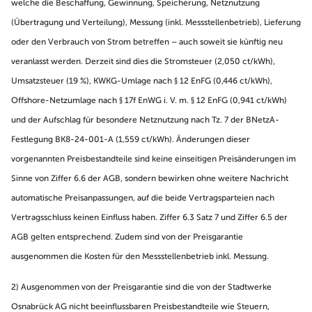
welche die Beschaffung, Gewinnung, Speicherung, Netznutzung
(Übertragung und Verteilung), Messung (inkl. Messstellenbetrieb), Lieferung
oder den Verbrauch von Strom betreffen – auch soweit sie künftig neu
veranlasst werden. Derzeit sind dies die Stromsteuer (2,050 ct/kWh),
Umsatzsteuer (19 %), KWKG-Umlage nach § 12 EnFG (0,446 ct/kWh),
Offshore-Netzumlage nach § 17f EnWG i. V. m. § 12 EnFG (0,941 ct/kWh)
und der Aufschlag für besondere Netznutzung nach Tz. 7 der BNetzA-
Festlegung BK8-24-001-A (1,559 ct/kWh). Änderungen dieser
vorgenannten Preisbestandteile sind keine einseitigen Preisänderungen im
Sinne von Ziffer 6.6 der AGB, sondern bewirken ohne weitere Nachricht
automatische Preisanpassungen, auf die beide Vertragsparteien nach
Vertragsschluss keinen Einfluss haben. Ziffer 6.3 Satz 7 und Ziffer 6.5 der
AGB gelten entsprechend. Zudem sind von der Preisgarantie
ausgenommen die Kosten für den Messstellenbetrieb inkl. Messung.
2)
Ausgenommen von der Preisgarantie sind die von der Stadtwerke
Osnabrück AG nicht beeinflussbaren Preisbestandteile wie Steuern,